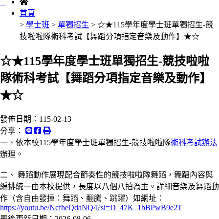
:::
首頁
>
學士班
>
單獨招生
> ☆★115學年度學士班單獨招生-競
技啦啦隊術科考試【舞蹈分項指定音樂及動作】★☆
☆★115學年度學士班單獨招生-競技啦啦
隊術科考試【舞蹈分項指定音樂及動作】
★☆
發佈日期：
115-02-13
分享：
一、依本校115學年度學士班單獨招生-競技啦啦隊
術科考試辦法
辦理。
二、 舞蹈動作展現配合節奏性的競技啦啦隊舞蹈，舞蹈內容與
編排統一由本校提供，長度以八個八拍為主。詳細音樂及舞蹈動
作（含自由發揮：舞蹈、翻騰、跳躍）如網址：
https://youtu.be/NcfheQdaNQ4?si=D_47K_1bBPwB9e2T
最後更新日期：
2026-08-06