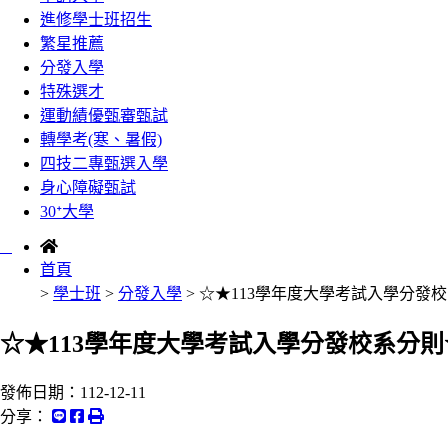
進修學士班招生
繁星推薦
分發入學
特殊選才
運動績優甄審甄試
轉學考(寒、暑假)
四技二專甄選入學
身心障礙甄試
30ᐩ大學
:::
首頁
>
學士班
>
分發入學
> ☆★113學年度大學考試入學分發
☆★113學年度大學考試入學分發校系分則
發佈日期：
112-12-11
分享：