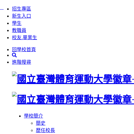
:::
跳
招生專區
到
新生入口
主
學生
要
教職員
內
校友.畢業生
容
回學校首頁
區
塊
進階搜尋
學校簡介
簡史
歷任校長