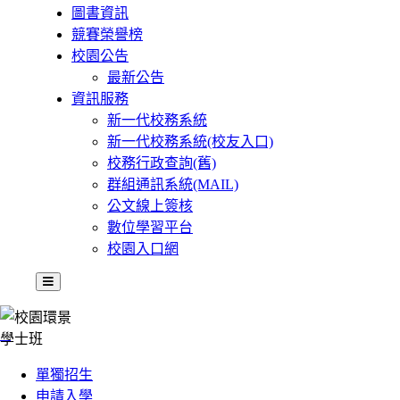
圖書資訊
競賽榮譽榜
校園公告
最新公告
資訊服務
新一代校務系統
新一代校務系統(校友入口)
校務行政查詢(舊)
群組通訊系統(MAIL)
公文線上簽核
數位學習平台
校園入口網
:::
學士班
單獨招生
申請入學