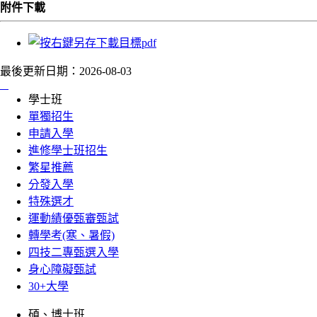
附件下載
最後更新日期：
2026-08-03
:::
學士班
單獨招生
申請入學
進修學士班招生
繁星推薦
分發入學
特殊選才
運動績優甄審甄試
轉學考(寒、暑假)
四技二專甄選入學
身心障礙甄試
30+大學
碩、博士班