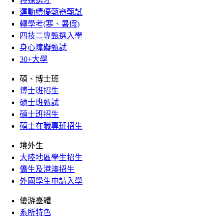
特殊選才
運動績優甄審甄試
轉學考(寒、暑假)
四技二專甄選入學
身心障礙甄試
30+大學
碩、博士班
博士班招生
碩士班甄試
碩士班招生
碩士在職專班招生
境外生
大陸地區學生招生
僑生及港澳招生
外國學生申請入學
優游臺體
系所特色