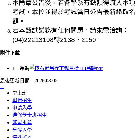
本簡章公告後，若各學系有缺額得流入本項
考試，本校並得於考試當日公告最新錄取名
額。
若本甄試試務有任何問題，請來電洽詢：
(04)22213108轉2138、2150
附件下載
114寒轉
最後更新日期：
2026-08-06
:::
學士班
單獨招生
申請入學
進修學士班招生
繁星推薦
分發入學
特殊選才