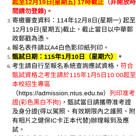
起至12月19日(星期五) 17時截止
（非開放時
間請勿登錄)。
寄繳審查資料：114年12月8日(星期一) 起至
12月19日(星期五)截止，截止當日以中華郵
政郵戳為憑。
報名表件請以A4白色影印紙列印。
甄試日期：115年1月10日（星期六）
。
考生請自行至報名系統查詢應試資格，
符合
甄試資格之考生請於115年1月5日10:00起至
本校招生專區
（https://admission.ntus.edu.tw）
列印准考
證(彩色黑白不拘)
，甄試當日請攜帶准考證
及身分證(得以駕照、有效期限內之護照、附
有相片之健保IC卡正本代替)辦理報到及應
試。