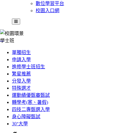
數位學習平台
校園入口網
:::
學士班
單獨招生
申請入學
進修學士班招生
繁星推薦
分發入學
特殊選才
運動績優甄審甄試
轉學考(寒、暑假)
四技二專甄選入學
身心障礙甄試
30ᐩ大學