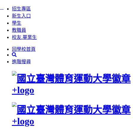
:::
跳
招生專區
到
新生入口
主
學生
要
教職員
內
校友.畢業生
容
回學校首頁
區
塊
進階搜尋