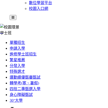
數位學習平台
校園入口網
:::
學士班
單獨招生
申請入學
進修學士班招生
繁星推薦
分發入學
特殊選才
運動績優甄審甄試
轉學考(寒、暑假)
四技二專甄選入學
身心障礙甄試
30ᐩ大學