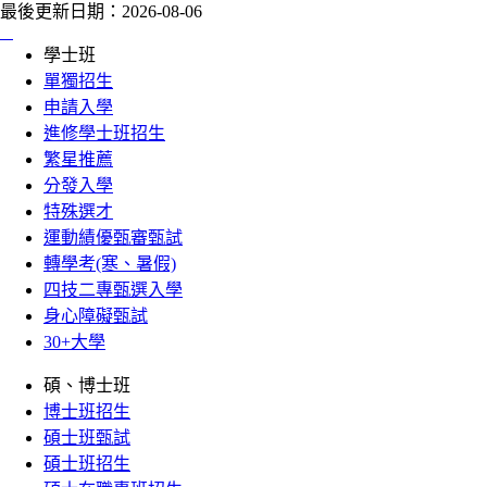
最後更新日期：
2026-08-06
:::
學士班
單獨招生
申請入學
進修學士班招生
繁星推薦
分發入學
特殊選才
運動績優甄審甄試
轉學考(寒、暑假)
四技二專甄選入學
身心障礙甄試
30+大學
碩、博士班
博士班招生
碩士班甄試
碩士班招生