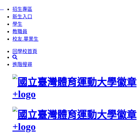
:::
跳
招生專區
到
新生入口
主
學生
要
教職員
內
校友.畢業生
容
回學校首頁
區
塊
進階搜尋