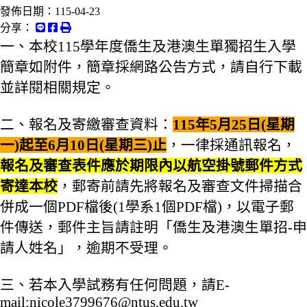
發佈日期：
115-04-23
分享：
一、本校115學年度僑生及港澳生單獨招生入學
簡章如附件，簡章採網路公告方式，請自行下載
並詳閱相關規定。
二、報名及寄繳審查資料：
115年5月25日(星期
一)起至6月10日(星期三)止
，一律採通訊報名，
報名及審查表件應於期限內以航空掛號郵件方式
寄達本校
，郵寄前請先將報名及審查文件掃描合
併成一個PDF檔後(1學系1個PDF檔)，以電子郵
件傳送，郵件主旨請註明「僑生及港澳生單招-申
請人姓名」，逾期不受理。
三、
若本入學試務有任何問題，請E-
mail:nicole3799676@ntus.edu.tw