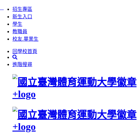
:::
跳
招生專區
到
新生入口
主
學生
要
教職員
內
校友.畢業生
容
回學校首頁
區
塊
進階搜尋