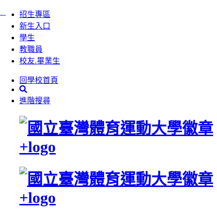
:::
跳
招生專區
到
新生入口
主
學生
要
教職員
內
校友.畢業生
容
回學校首頁
區
塊
進階搜尋