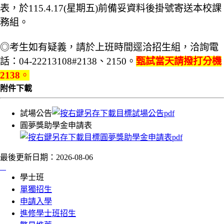
表，於115.4.17(星期五)前備妥資料後掛號寄送本校課
務組。
◎考生如有疑義，請於上班時間逕洽招生組，洽詢電
話：04-22213108#2138、2150。
甄試當天請撥打分機
2138
。
附件下載
試場公告
圓夢獎助學金申請表
最後更新日期：
2026-08-06
:::
學士班
單獨招生
申請入學
進修學士班招生