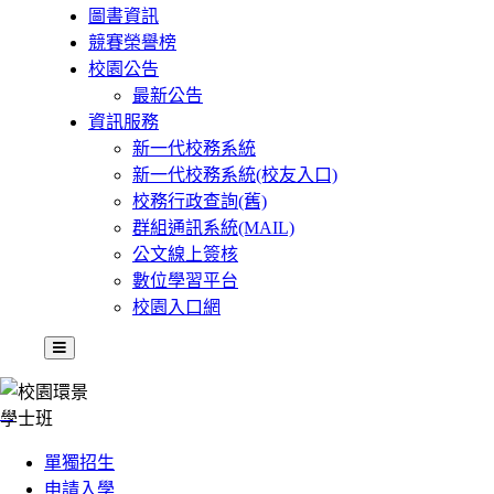
圖書資訊
競賽榮譽榜
校園公告
最新公告
資訊服務
新一代校務系統
新一代校務系統(校友入口)
校務行政查詢(舊)
群組通訊系統(MAIL)
公文線上簽核
數位學習平台
校園入口網
:::
學士班
單獨招生
申請入學