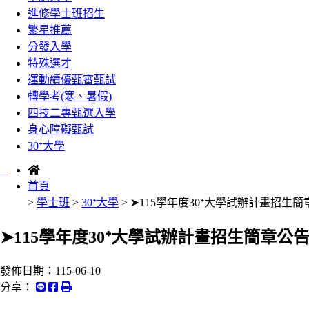
進修學士班招生
繁星推薦
分發入學
特殊選才
運動績優甄審甄試
轉學考(寒、暑假)
四技二專甄選入學
身心障礙甄試
30ᐩ大學
:::
首頁
>
學士班
>
30ᐩ大學
> ➤115學年度30ᐩ大學試辦計畫招生簡
➤115學年度30ᐩ大學試辦計畫招生簡章公告
發佈日期：
115-06-10
分享：