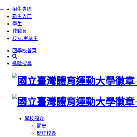
:::
跳
招生專區
到
新生入口
主
學生
要
教職員
內
校友.畢業生
容
回學校首頁
區
塊
進階搜尋
學校簡介
簡史
歷任校長