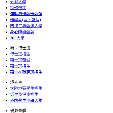
分發入學
特殊選才
運動績優甄審甄試
轉學考(寒、暑假)
四技二專甄選入學
身心障礙甄試
30+大學
碩、博士班
博士班招生
碩士班甄試
碩士班招生
碩士在職專班招生
境外生
大陸地區學生招生
僑生及港澳招生
外國學生申請入學
優游臺體