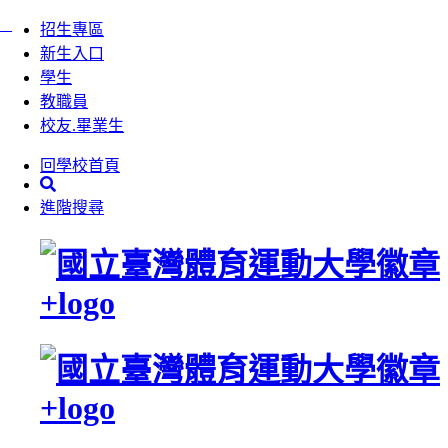
:::
跳
招生專區
到
新生入口
主
學生
要
教職員
內
校友.畢業生
容
回學校首頁
區
塊
進階搜尋