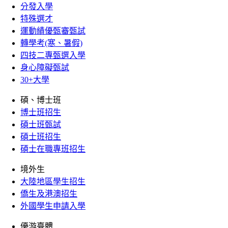
分發入學
特殊選才
運動績優甄審甄試
轉學考(寒、暑假)
四技二專甄選入學
身心障礙甄試
30+大學
碩、博士班
博士班招生
碩士班甄試
碩士班招生
碩士在職專班招生
境外生
大陸地區學生招生
僑生及港澳招生
外國學生申請入學
優游臺體