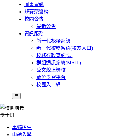
圖書資訊
競賽榮譽榜
校園公告
最新公告
資訊服務
新一代校務系統
新一代校務系統(校友入口)
校務行政查詢(舊)
群組通訊系統(MAIL)
公文線上簽核
數位學習平台
校園入口網
:::
學士班
單獨招生
申請入學