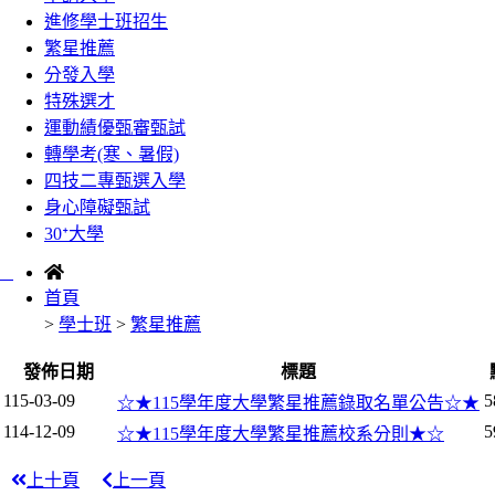
進修學士班招生
繁星推薦
分發入學
特殊選才
運動績優甄審甄試
轉學考(寒、暑假)
四技二專甄選入學
身心障礙甄試
30ᐩ大學
:::
首頁
>
學士班
>
繁星推薦
發佈日期
標題
115-03-09
5
☆★115學年度大學繁星推薦錄取名單公告☆★
114-12-09
5
☆★115學年度大學繁星推薦校系分則★☆
上十頁
上一頁