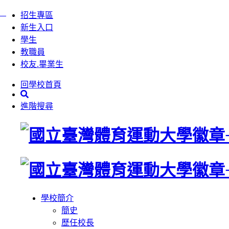
:::
跳
招生專區
到
新生入口
主
學生
要
教職員
內
校友.畢業生
容
回學校首頁
區
塊
進階搜尋
學校簡介
簡史
歷任校長