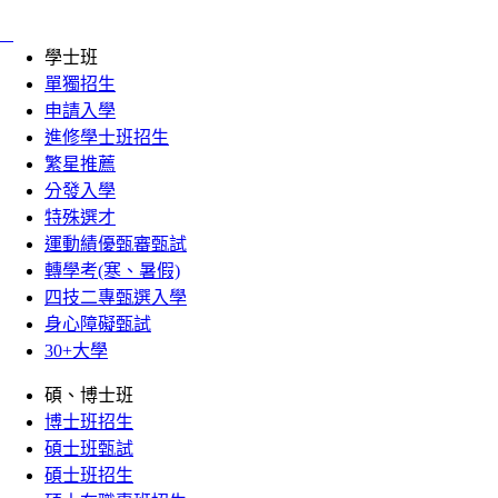
:::
學士班
單獨招生
申請入學
進修學士班招生
繁星推薦
分發入學
特殊選才
運動績優甄審甄試
轉學考(寒、暑假)
四技二專甄選入學
身心障礙甄試
30+大學
碩、博士班
博士班招生
碩士班甄試
碩士班招生